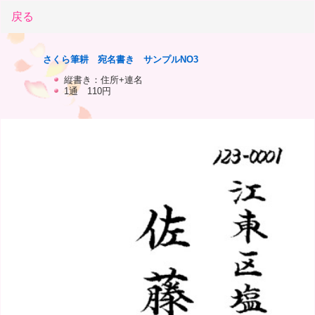
戻る
さくら筆耕 宛名書き サンプルNO3
縦書き：住所+連名
1通 110円